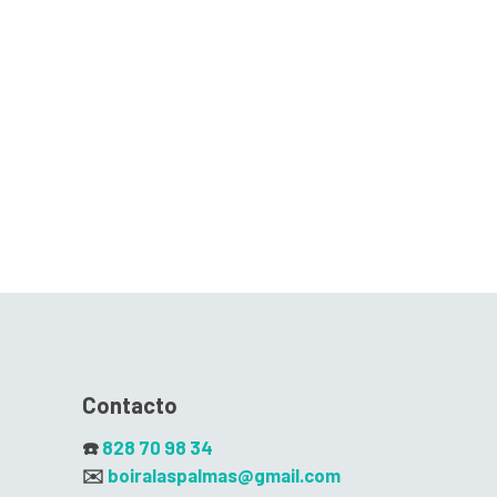
Contacto
☎️
828 70 98 34
✉️
boiralaspalmas@gmail.com