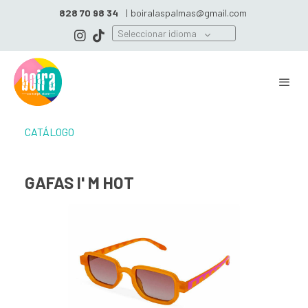
828 70 98 34
|
boiralaspalmas@gmail.com
Seleccionar idioma
CATÁLOGO
GAFAS I' M HOT