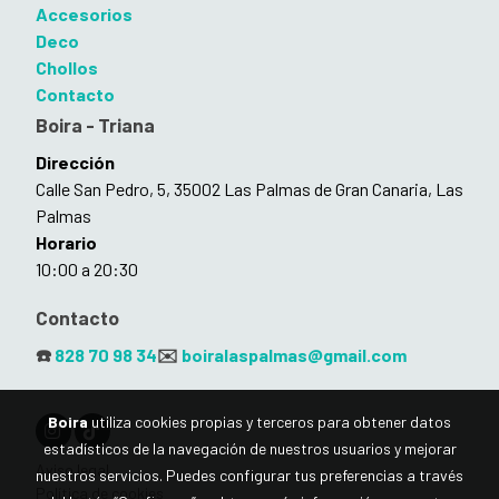
Accesorios
Deco
Chollos
Contacto
Boira - Triana
Dirección
Calle San Pedro, 5, 35002 Las Palmas de Gran Canaria, Las
Palmas
Horario
10:00 a 20:30
Contacto
☎️
828 70 98 34
✉️
boiralaspalmas@gmail.com
Boira
utiliza cookies propias y terceros para obtener datos
estadísticos de la navegación de nuestros usuarios y mejorar
Aviso legal
nuestros servicios. Puedes configurar tus preferencias a través
Política de cookies