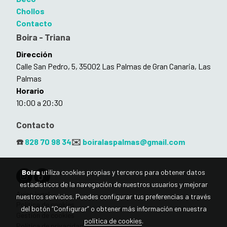
Chollos
Contacto
Boira - Triana
Dirección
Calle San Pedro, 5, 35002 Las Palmas de Gran Canaria, Las
Palmas
Horario
10:00 a 20:30
Contacto
☎️
828 70 98 34
✉️
boiralaspalmas@gmail.com
Boira
utiliza cookies propias y terceros para obtener datos
estadísticos de la navegación de nuestros usuarios y mejorar
Aviso legal
nuestros servicios. Puedes configurar tus preferencias a través
Política de cookies
del botón “Configurar” o obtener más información en nuestra
Gestión de cookies
política de cookies
.
Política de privacidad